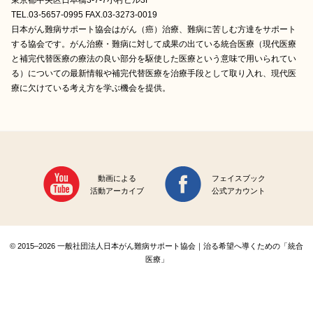
東京都中央区日本橋3-7-7小村ビル3F
TEL.03-5657-0995 FAX.03-3273-0019
日本がん難病サポート協会はがん（癌）治療、難病に苦しむ方達をサポート
する協会です。がん治療・難病に対して成果の出ている統合医療（現代医療
と補完代替医療の療法の良い部分を駆使した医療という意味で用いられてい
る）についての最新情報や補完代替医療を治療手段として取り入れ、現代医
療に欠けている考え方を学ぶ機会を提供。
動画による
フェイスブック
活動アーカイブ
公式アカウント
© 2015–2026 一般社団法人日本がん難病サポート協会｜治る希望へ導くための「統合
医療」