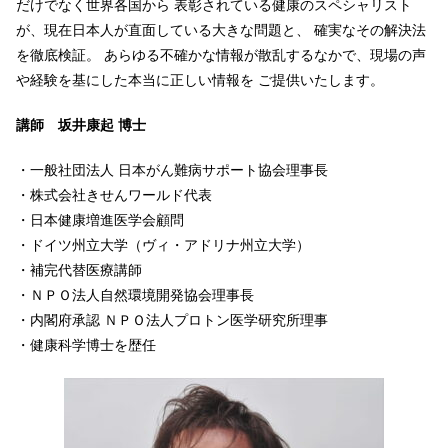
だけでなく世界各国から 表彰されている健康のスペシャリスト
が、現在日本人が直面している大きな問題と、 確実なその解決法
を徹底検証。 あらゆる不確かな情報が散乱するなかで、現場の声
や経験を基にした本当に正しい情報を ご提供いたします。
講師 坂井康起 博士
・一般社団法人 日本がん難病サポート協会理事長
・株式会社きせんワールド代表
・日本健康増進医学会顧問
・ドイツ州立大学（ヴィ・アドリナ州立大学）
・補完代替医療講師
・ＮＰＯ法人自然環境開発協会理事長
・内閣府承認 ＮＰＯ法人プロトン医学研究所理事
・健康科学博士を歴任