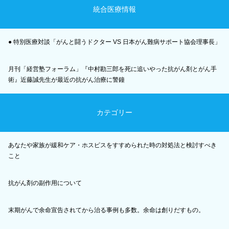
統合医療情報
● 特別医療対談「がんと闘うドクター VS 日本がん難病サポート協会理事長」
月刊「経営塾フォーラム」『中村勘三郎を死に追いやった抗がん剤とがん手
術』近藤誠先生が最近の抗がん治療に警鐘
カテゴリー
あなたや家族が緩和ケア・ホスピスをすすめられた時の対処法と検討すべき
こと
抗がん剤の副作用について
末期がんで余命宣告されてから治る事例も多数。余命は創りだすもの。