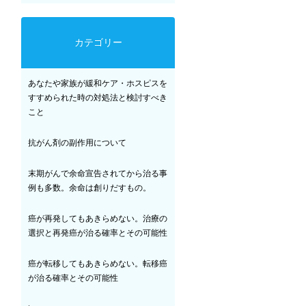
カテゴリー
あなたや家族が緩和ケア・ホスピスを
すすめられた時の対処法と検討すべき
こと
抗がん剤の副作用について
末期がんで余命宣告されてから治る事
例も多数。余命は創りだすもの。
癌が再発してもあきらめない。治療の
選択と再発癌が治る確率とその可能性
癌が転移してもあきらめない。転移癌
が治る確率とその可能性