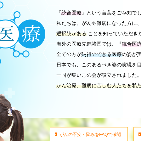
『
統合医療
』という言葉をご存知で
私たちは、がんや難病になった方に
選択肢がある
ことを知っていただき
海外の医療先進諸国では、『
統合医
全ての方が
納得のできる医療
の姿が
日本でも、このあるべき姿の実現を
一同が集いこの会が設立されました
がん治療、難病に苦しむ人たちを私
がんの不安・悩みをFAQで確認