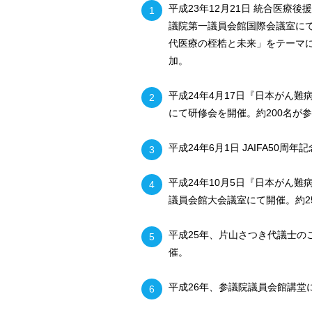
平成23年12月21日 統合医
議院第一議員会館国際会議室に
代医療の桎梏と未来」をテーマに
加。
平成24年4月17日『日本がん
にて研修会を開催。約200名が
平成24年6月1日 JAIFA50
平成24年10月5日『日本がん
議員会館大会議室にて開催。約2
平成25年、片山さつき代議士
催。
平成26年、参議院議員会館講堂