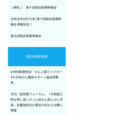
◇御礼◇ 第十回統合医療研修会
令和元年10/17(木) 第十回統合医療研
修会 開催決定！
第九回統合医療研修会
統合医療情報
● 特別医療対談「がんと闘うドクター
VS 日本がん難病サポート協会理事
長」
月刊「経営塾フォーラム」『中村勘三
郎を死に追いやった抗がん剤とがん手
術』近藤誠先生が最近の抗がん治療に
警鐘