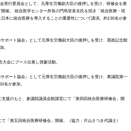
療後援会実行委員会として、元厚生労働副大臣の後押しを受け、研修会を衆
て開催。 統合医学センター所長の門馬登喜夫氏を招き「統合医療・現
日本に統合医療を導入することの重要性について講演。約130名が参
難病サポート協会』として元厚生労働副大臣の後押しを受け、憲政記念館
参加。
周年記念大会にブース出展し啓蒙活動。
難病サポート協会』として元厚生労働副大臣の後押しを受け、衆議院第一
50名が参加。
のご支援のもと、参議院議員会館講堂にて「第四回統合医療研修会」開
にて「第五回統合医療研修会」開催。（協力：片山さつき代議士）