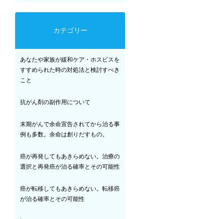
カテゴリー
あなたや家族が緩和ケア・ホスピスを
すすめられた時の対処法と検討すべき
こと
抗がん剤の副作用について
末期がんで余命宣告されてから治る事
例も多数。余命は創りだすもの。
癌が再発してもあきらめない。治療の
選択と再発癌が治る確率とその可能性
癌が転移してもあきらめない。転移癌
が治る確率とその可能性