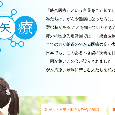
『
統合医療
』という言葉をご存知で
私たちは、がんや難病になった方に
選択肢がある
ことを知っていただき
海外の医療先進諸国では、『
統合医
全ての方が
納得のできる医療
の姿が
日本でも、このあるべき姿の実現を
一同が集いこの会が設立されました
がん治療、難病に苦しむ人たちを私
がんの不安・悩みをFAQで確認