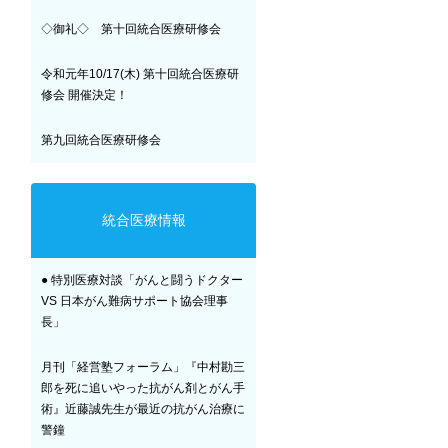
◇御礼◇ 第十回統合医療研修会
令和元年10/17(木) 第十回統合医療研
修会 開催決定！
第九回統合医療研修会
統合医療情報
● 特別医療対談「がんと闘うドクター
VS 日本がん難病サポート協会理事
長」
月刊「経営塾フォーラム」『中村勘三
郎を死に追いやった抗がん剤とがん手
術』近藤誠先生が最近の抗がん治療に
警鐘