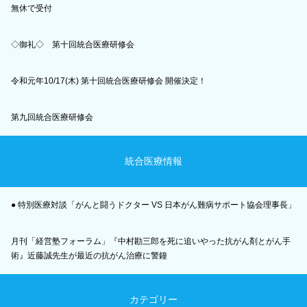
無休で受付
◇御礼◇ 第十回統合医療研修会
令和元年10/17(木) 第十回統合医療研修会 開催決定！
第九回統合医療研修会
統合医療情報
● 特別医療対談「がんと闘うドクター VS 日本がん難病サポート協会理事長」
月刊「経営塾フォーラム」『中村勘三郎を死に追いやった抗がん剤とがん手
術』近藤誠先生が最近の抗がん治療に警鐘
カテゴリー