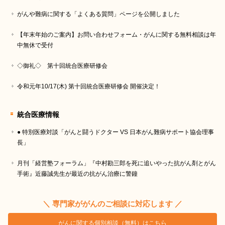
がんや難病に関する「よくある質問」ページを公開しました
【年末年始のご案内】お問い合わせフォーム・がんに関する無料相談は年
中無休で受付
◇御礼◇ 第十回統合医療研修会
令和元年10/17(木) 第十回統合医療研修会 開催決定！
統合医療情報
● 特別医療対談「がんと闘うドクター VS 日本がん難病サポート協会理事
長」
月刊「経営塾フォーラム」『中村勘三郎を死に追いやった抗がん剤とがん
手術』近藤誠先生が最近の抗がん治療に警鐘
＼ 専門家ががんのご相談に対応します ／
がんに関する個別相談（無料）はこちら