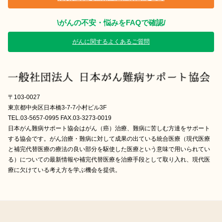
\がんの不安・悩みをFAQで確認/
がんに関するよくあるご質問
〒103-0027
東京都中央区日本橋3-7-7小村ビル3F
TEL.03-5657-0995 FAX.03-3273-0019
日本がん難病サポート協会はがん（癌）治療、難病に苦しむ方達をサポート
する協会です。がん治療・難病に対して成果の出ている統合医療（現代医療
と補完代替医療の療法の良い部分を駆使した医療という意味で用いられてい
る）についての最新情報や補完代替医療を治療手段として取り入れ、現代医
療に欠けている考え方を学ぶ機会を提供。