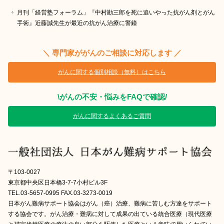
月刊「経営塾フォーラム」『中村勘三郎を死に追いやった抗がん剤とがん
手術』近藤誠先生が最近の抗がん治療に警鐘
＼ 専門家ががんのご相談に対応します ／
がんに関する個別相談（無料）はこちら
\がんの不安・悩みをFAQで確認/
がんに関するよくあるご質問
〒103-0027
東京都中央区日本橋3-7-7小村ビル3F
TEL.03-5657-0995 FAX.03-3273-0019
日本がん難病サポート協会はがん（癌）治療、難病に苦しむ方達をサポート
する協会です。がん治療・難病に対して成果の出ている統合医療（現代医療