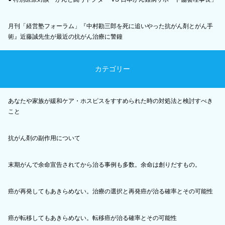
月刊「経営塾フォーラム」『中村勘三郎を死に追いやった抗がん剤とがん手
術』近藤誠先生が最近の抗がん治療に警鐘
カテゴリー
あなたや家族が緩和ケア・ホスピスをすすめられた時の対処法と検討すべき
こと
抗がん剤の副作用について
末期がんで余命宣告されてから治る事例も多数。余命は創りだすもの。
癌が再発してもあきらめない。治療の選択と再発癌が治る確率とその可能性
癌が転移してもあきらめない。転移癌が治る確率とその可能性