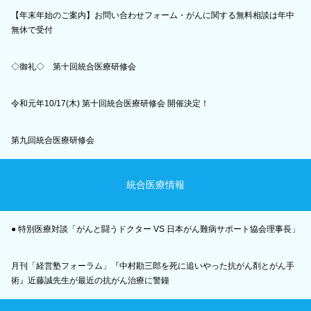
【年末年始のご案内】お問い合わせフォーム・がんに関する無料相談は年中
無休で受付
◇御礼◇ 第十回統合医療研修会
令和元年10/17(木) 第十回統合医療研修会 開催決定！
第九回統合医療研修会
統合医療情報
● 特別医療対談「がんと闘うドクター VS 日本がん難病サポート協会理事長」
月刊「経営塾フォーラム」『中村勘三郎を死に追いやった抗がん剤とがん手
術』近藤誠先生が最近の抗がん治療に警鐘