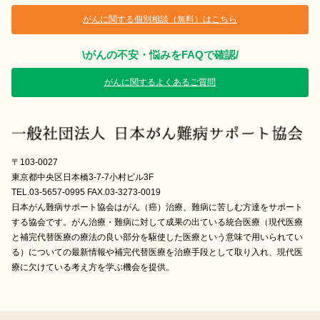
がんに関する個別相談（無料）はこちら
\がんの不安・悩みをFAQで確認/
がんに関するよくあるご質問
〒103-0027
東京都中央区日本橋3-7-7小村ビル3F
TEL.03-5657-0995 FAX.03-3273-0019
日本がん難病サポート協会はがん（癌）治療、難病に苦しむ方達をサポート
する協会です。がん治療・難病に対して成果の出ている統合医療（現代医療
と補完代替医療の療法の良い部分を駆使した医療という意味で用いられてい
る）についての最新情報や補完代替医療を治療手段として取り入れ、現代医
療に欠けている考え方を学ぶ機会を提供。