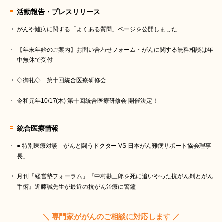
活動報告・プレスリリース
がんや難病に関する「よくある質問」ページを公開しました
【年末年始のご案内】お問い合わせフォーム・がんに関する無料相談は年
中無休で受付
◇御礼◇ 第十回統合医療研修会
令和元年10/17(木) 第十回統合医療研修会 開催決定！
統合医療情報
● 特別医療対談「がんと闘うドクター VS 日本がん難病サポート協会理事
長」
月刊「経営塾フォーラム」『中村勘三郎を死に追いやった抗がん剤とがん
手術』近藤誠先生が最近の抗がん治療に警鐘
＼ 専門家ががんのご相談に対応します ／