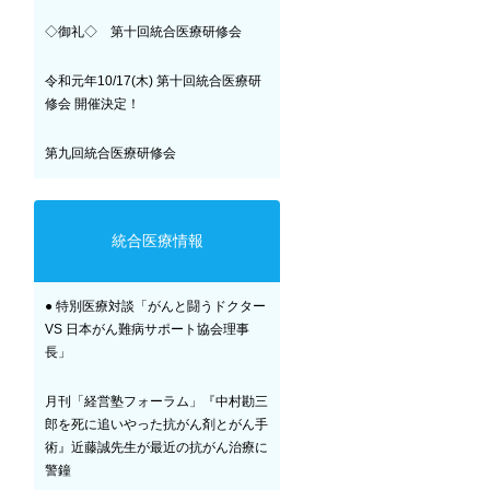
◇御礼◇ 第十回統合医療研修会
令和元年10/17(木) 第十回統合医療研
修会 開催決定！
第九回統合医療研修会
統合医療情報
● 特別医療対談「がんと闘うドクター
VS 日本がん難病サポート協会理事
長」
月刊「経営塾フォーラム」『中村勘三
郎を死に追いやった抗がん剤とがん手
術』近藤誠先生が最近の抗がん治療に
警鐘