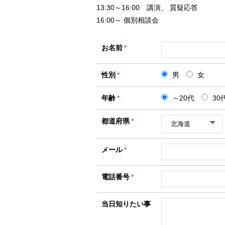
13:30～16:00 講演、 質疑応答
16:00～ 個別相談会
お名前
*
性別
*
男
女
年齢
*
～20代
30
都道府県
*
メール
*
電話番号
*
当日知りたい事