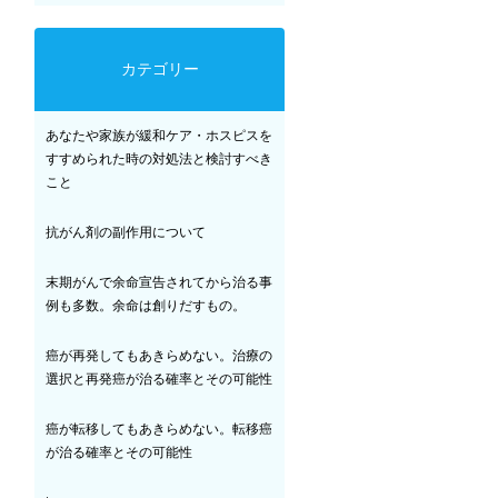
カテゴリー
あなたや家族が緩和ケア・ホスピスを
すすめられた時の対処法と検討すべき
こと
抗がん剤の副作用について
末期がんで余命宣告されてから治る事
例も多数。余命は創りだすもの。
癌が再発してもあきらめない。治療の
選択と再発癌が治る確率とその可能性
癌が転移してもあきらめない。転移癌
が治る確率とその可能性