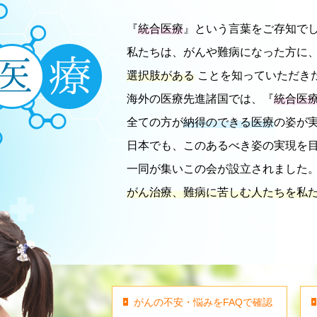
『
統合医療
』という言葉をご存知で
私たちは、がんや難病になった方に
選択肢がある
ことを知っていただき
海外の医療先進諸国では、『
統合医
全ての方が
納得のできる医療
の姿が
日本でも、このあるべき姿の実現を
一同が集いこの会が設立されました
がん治療、難病に苦しむ人たちを私
がんの不安・悩みをFAQで確認