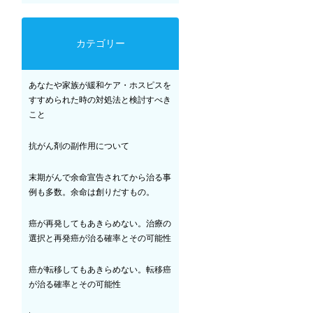
カテゴリー
あなたや家族が緩和ケア・ホスピスを
すすめられた時の対処法と検討すべき
こと
抗がん剤の副作用について
末期がんで余命宣告されてから治る事
例も多数。余命は創りだすもの。
癌が再発してもあきらめない。治療の
選択と再発癌が治る確率とその可能性
癌が転移してもあきらめない。転移癌
が治る確率とその可能性