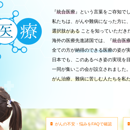
『
統合医療
』という言葉をご存知で
私たちは、がんや難病になった方に
選択肢がある
ことを知っていただき
海外の医療先進諸国では、『
統合医
全ての方が
納得のできる医療
の姿が
日本でも、このあるべき姿の実現を
一同が集いこの会が設立されました
がん治療、難病に苦しむ人たちを私
がんの不安・悩みをFAQで確認