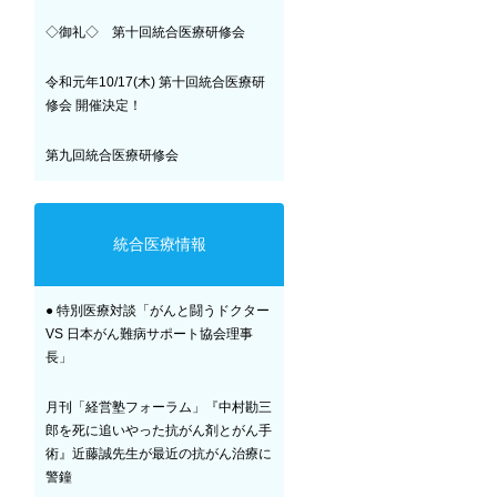
◇御礼◇ 第十回統合医療研修会
令和元年10/17(木) 第十回統合医療研
修会 開催決定！
第九回統合医療研修会
統合医療情報
● 特別医療対談「がんと闘うドクター
VS 日本がん難病サポート協会理事
長」
月刊「経営塾フォーラム」『中村勘三
郎を死に追いやった抗がん剤とがん手
術』近藤誠先生が最近の抗がん治療に
警鐘